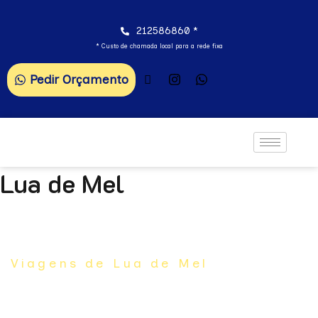
212586860 *
* Custo de chamada local para a rede fixa
Pedir Orçamento
Lua de Mel
Viagens de Lua de Mel
Lua