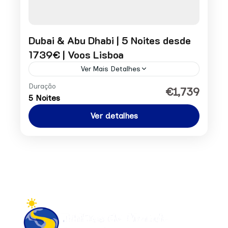
Dubai & Abu Dhabi | 5 Noites desde
1739€ | Voos Lisboa
Ver Mais Detalhes
Duração
Preço por pessoa desde: 96€ Pedir
€1,739
5 Noites
Reserva
Ver detalhes
Ásia
1 Person