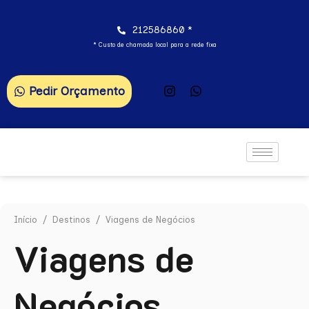
212586860 *
* Custo de chamada local para a rede fixa
Pedir Orçamento
Início
/
Destinos
/ Viagens de Negócios
Viagens de
Negócios