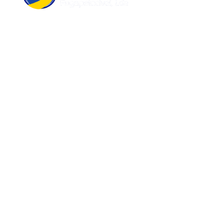
Praça Lopes Graça 11B Laranjeiro 2810-250
Almada
212586860*
+351 932500522**
email@trilhosdomundo.pt
2a a 6a feiras - 09h30 - 19h00 / fim de
semana e feriados - atendimento telefónico
ou por marcação
* Custo de chamada local para a rede fixa
** Custo de chamada para rede móvel nacional
Trilhos do Mundo
Sobre Nós