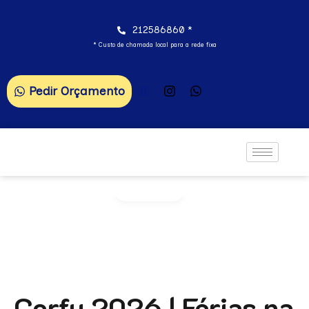
212586860 *
* Custo de chamada local para a rede fixa
Pedir Orçamento
Gallery
Corfu 2026 | Férias na