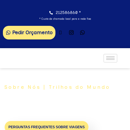
212586860 *
* Custo de chamada local para a rede fixa
Pedir Orçamento
Sobre Nós | Trilhos do Mundo
Agência de Viagens em
Almada
PERGUNTAS FREQUENTES SOBRE VIAGENS