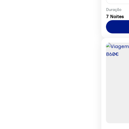
Preço p
Duração
7 Noites
Reserv
Europa
1 Perso