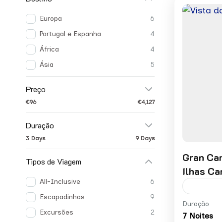
Europa
6
Portugal e Espanha
4
África
4
Ásia
5
Preço
€96
€4,127
Duração
3 Days
9 Days
Gran Can
Tipos de Viagem
Ilhas Ca
All-Inclusive
6
Escapadinhas
9
Preço p
Duração
Excursões
2
7 Noites