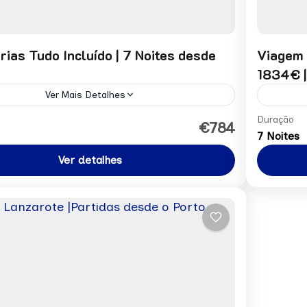
érias Tudo Incluído | 7 Noites desde
Viagem 
1834€ |
Ver Mais Detalhes
or pessoa desde: 784€ Pedir Reserva
Preço 
Duração
€784
7 Noites
África
Ver detalhes
n
1 Pers