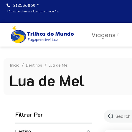
212586860 *
* Custo de chamada local para a rede fixa
Viagens
Início
/
Destinos
/ Lua de Mel
Lua de Mel
Filtrar Por
Destino