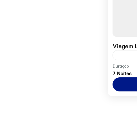
Viagem L
Preço p
Duração
7 Noites
Europa
1 Perso