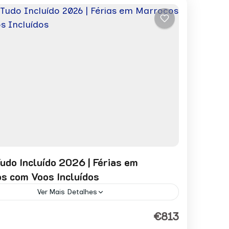
Tudo Incluído 2026 | Férias em
s com Voos Incluídos
Ver Mais Detalhes
por pessoa desde: 813 € Pedir Reserva
€813