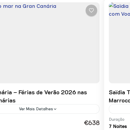
ária – Férias de Verão 2026 nas
Saïdia 
nárias
Marroco
Ver Mais Detalhes
or pessoa desde: 813 € Pedir Reserva
Preço 
Duração
€638
7 Noites