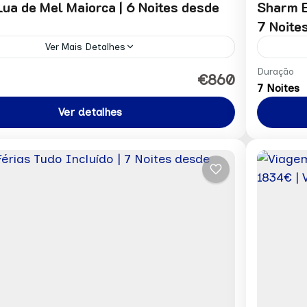
ua de Mel Maiorca | 6 Noites desde
Sharm E
7 Noite
Ver Mais Detalhes
or pessoa desde: 860€ Pedir Reserva
Preço 
Duração
€860
7 Noites
al e Espanha
África
Ver detalhes
n
1 Pers