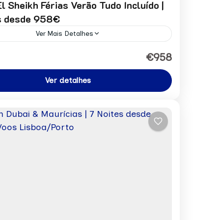
l Sheikh Férias Verão Tudo Incluído |
s desde 958€
Ver Mais Detalhes
por pessoa desde: 784€ Pedir Reserva
€958
Ver detalhes
on