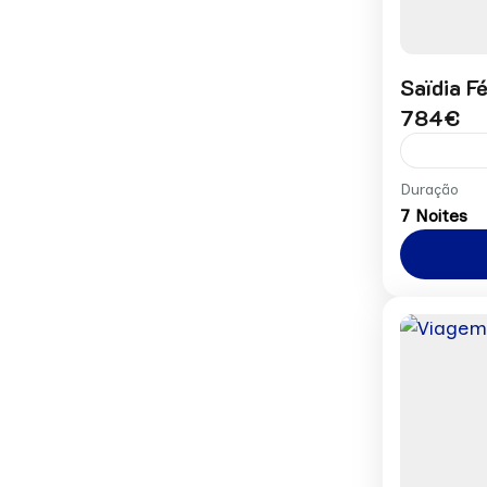
Saïdia F
784€
Preço p
Duração
7 Noites
África
1 Perso