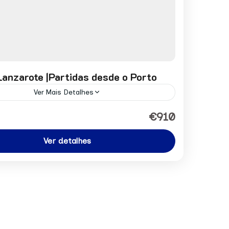
anzarote |Partidas desde o Porto
Ver Mais Detalhes
or pessoa desde: 910€ Pedir Reserva
€910
,
Portugal e Espanha
Ver detalhes
n