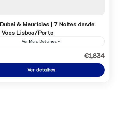
Dubai & Maurícias | 7 Noites desde
 Voos Lisboa/Porto
Ver Mais Detalhes
por pessoa desde: 1834€ Pedir Reserva
€1,834
,
Ásia
Ver detalhes
on