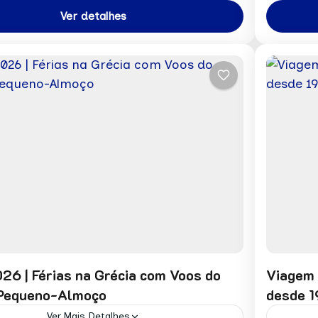
,
Portugal e Espanha
África
Ver detalhes
n
1 Pers
26 | Férias na Grécia com Voos do
Viagem L
 Pequeno-Almoço
desde 
Ver Mais Detalhes