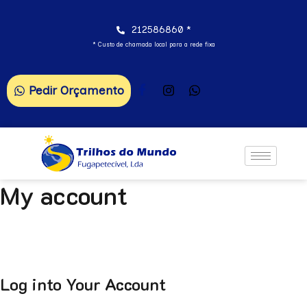
212586860 *
* Custo de chamada local para a rede fixa
Pedir Orçamento
My account
Log into Your Account